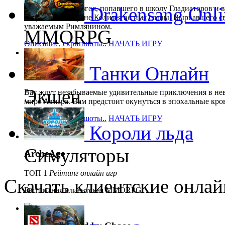
Drakensang Onli
Путь римского изгоя, попавшего в школу Гладиаторов и 
поединках на арене Колизея во имя славы. Вырвавшего с
уважаемым Римлянином.
MMORPG
Описание, скриншоты..
НАЧАТЬ ИГРУ
Танки Онлайн
Karos
Экшен
Вас ждут незабываемые удивительные приключения в не
мире Азмара. Вам предстоит окунуться в эпохальные кро
Описание, скриншоты..
НАЧАТЬ ИГРУ
Короли льда
Симуляторы
ArcheAge
ТОП 1
Рейтинг онлайн игр
Скачать клиентские онлай
Бесплатная клиентская MMORPG