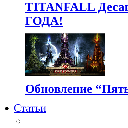
TITANFALL Десан
ГОДА!
Обновление “Пять
Статьи