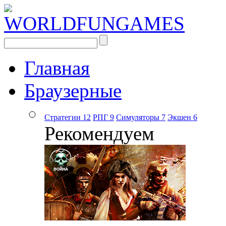
Главная
Браузерные
Стратегии
12
РПГ
9
Симуляторы
7
Экшен
6
Рекомендуем