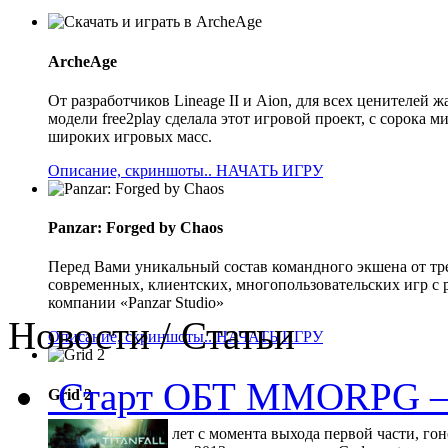
ArcheAge
От разработчиков Lineage II и Aion, для всех ценителе
модели free2play сделала этот игровой проект, с сорока
широких игровых масс.
Описание, скриншоты..
НАЧАТЬ ИГРУ
Panzar: Forged by Chaos
Перед Вами уникальный состав командного экшена от тр
современных, клиентских, многопользовательских игр с 
компании «Panzar Studio»
Новости / Статьи
Описание, скриншоты..
НАЧАТЬ ИГРУ
Старт ОБТ MMORPG —
Grid 2
Прошло 5 долгих лет с момента выхода первой части, гон