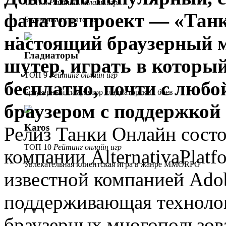
ТОП 8
Рейтинг онлайн игр
фанатов проект — «Тан
Браузерная стратегия
настоящий браузерный 
Гладиаторы
шутер, играть в которы
ТОП 9
Рейтинг онлайн игр
бесплатно, почти с люб
Браузерный симулятор гладиаторских боев
браузером с поддержкой
Karos
Релиз Танки Онлайн состо
ТОП 10
Рейтинг онлайн игр
компании AlternativaPlat
Увлекательная клиентская игра в жанре MMORPG
известной компанией Ado
поддерживающая техноло
браузерных многопользова