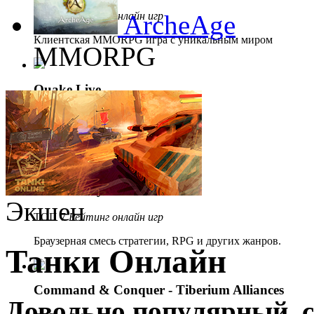
ТОП 5
Рейтинг онлайн игр
ArcheAge
Клиентская MMORPG игра с уникальным миром
MMORPG
Quake Live
ТОП 6
Рейтинг онлайн игр
Браузерный экшен.
Demon Slayer
Экшен
ТОП 7
Рейтинг онлайн игр
Браузерная смесь стратегии, RPG и других жанров.
Танки Онлайн
Command & Conquer - Tiberium Alliances
Довольно популярный, 