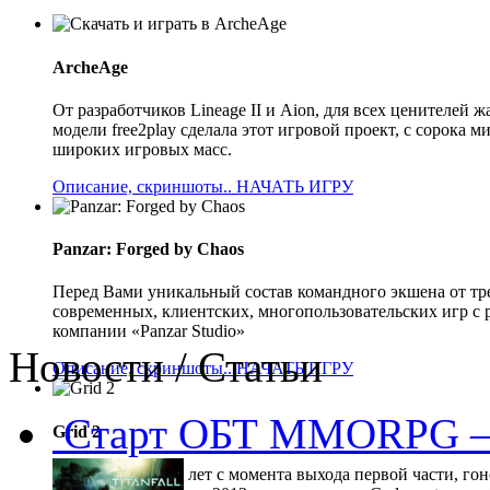
ArcheAge
От разработчиков Lineage II и Aion, для всех ценителе
модели free2play сделала этот игровой проект, с сорока
широких игровых масс.
Описание, скриншоты..
НАЧАТЬ ИГРУ
Panzar: Forged by Chaos
Перед Вами уникальный состав командного экшена от тр
современных, клиентских, многопользовательских игр с 
компании «Panzar Studio»
Новости / Статьи
Описание, скриншоты..
НАЧАТЬ ИГРУ
Старт ОБТ MMORPG —
Grid 2
Прошло 5 долгих лет с момента выхода первой части, гон