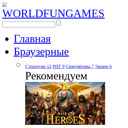
Главная
Браузерные
Стратегии
12
РПГ
9
Симуляторы
7
Экшен
6
Рекомендуем