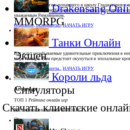
Drakensang Onli
Путь римского изгоя, попавшего в школу Гладиаторов и 
поединках на арене Колизея во имя славы. Вырвавшего с
уважаемым Римлянином.
MMORPG
Описание, скриншоты..
НАЧАТЬ ИГРУ
Танки Онлайн
Karos
Экшен
Вас ждут незабываемые удивительные приключения в не
мире Азмара. Вам предстоит окунуться в эпохальные кро
Описание, скриншоты..
НАЧАТЬ ИГРУ
Короли льда
Симуляторы
ArcheAge
ТОП 1
Рейтинг онлайн игр
Скачать клиентские онлай
Бесплатная клиентская MMORPG