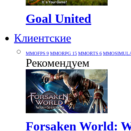
Goal United
Клиентские
MMOFPS
9
MMORPG
15
MMORTS
6
MMOSIMUL
Рекомендуем
Forsaken World: W