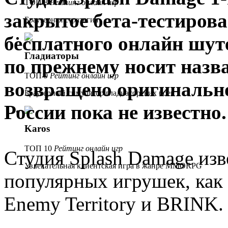
ТОП 8
Рейтинг онлайн игр
закрытое бета-тестирован
Браузерная стратегия
бесплатного онлайн шуте
Гладиаторы
по прежнему носит назва
ТОП 9
Рейтинг онлайн игр
возвращено оригинально
Браузерный симулятор гладиаторских боев
России пока не известно.
Karos
ТОП 10
Рейтинг онлайн игр
Студия Splash Damage изв
Увлекательная клиентская игра в жанре MMORPG
популярных игрушек, как 
Enemy Territory и BRINK.