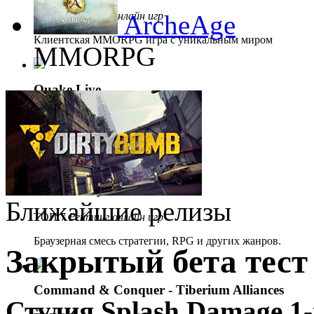
ТОП 5
Рейтинг онлайн игр
ArcheAge
Клиентская MMORPG игра с уникальным миром
MMORPG
Quake Live
ТОП 6
Рейтинг онлайн игр
Браузерный экшен.
Demon Slayer
Ближайшие релизы
ТОП 7
Рейтинг онлайн игр
Браузерная смесь стратегии, RPG и других жанров.
Закрытый бета тест
Command & Conquer - Tiberium Alliances
Студия Splash Damage 1-