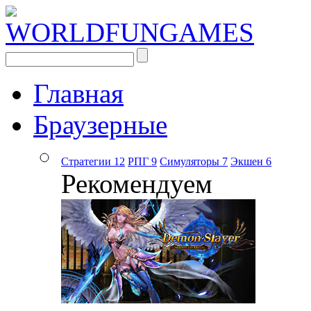
Главная
Браузерные
Стратегии
12
РПГ
9
Симуляторы
7
Экшен
6
Рекомендуем