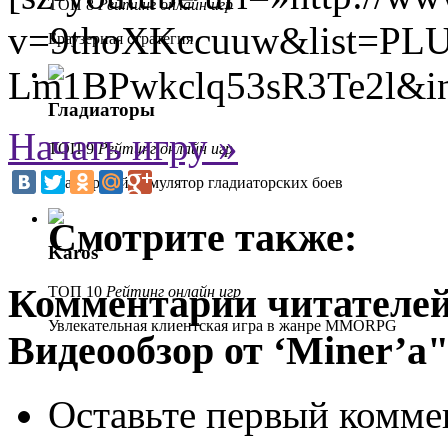
ТОП 8
Рейтинг онлайн игр
v=9thoXKccuuw&list=PL
Браузерная стратегия
Lm1BPwkclq53sR3Te2l&in
Гладиаторы
Начать игру »
ТОП 9
Рейтинг онлайн игр
Браузерный симулятор гладиаторских боев
Смотрите также:
Karos
Комментарии читателей
ТОП 10
Рейтинг онлайн игр
Увлекательная клиентская игра в жанре MMORPG
Видеообзор от ‘Miner’a
Оставьте первый коммен