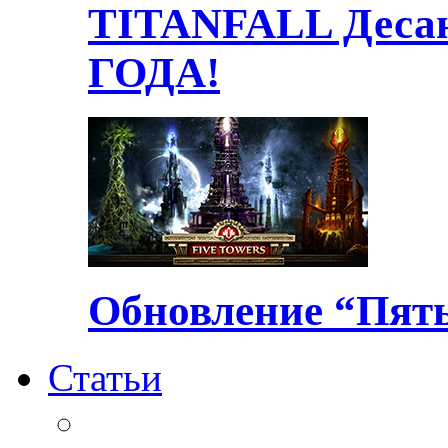
TITANFALL Десан
ГОДА!
Обновление “Пять
Статьи