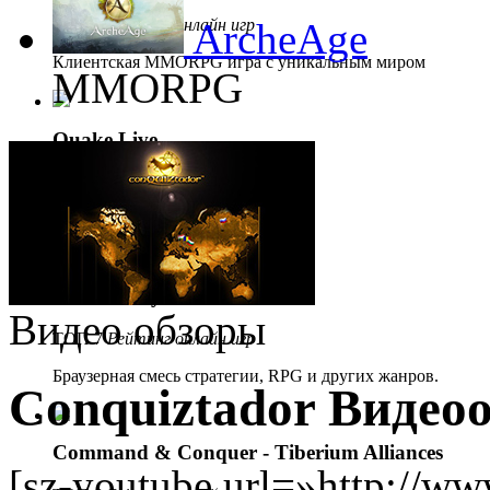
ТОП 5
Рейтинг онлайн игр
ArcheAge
Клиентская MMORPG игра с уникальным миром
MMORPG
Quake Live
ТОП 6
Рейтинг онлайн игр
Браузерный экшен.
Demon Slayer
Видео обзоры
ТОП 7
Рейтинг онлайн игр
Браузерная смесь стратегии, RPG и других жанров.
Conquiztador Видеоо
Command & Conquer - Tiberium Alliances
[sz-youtube url=»http://w