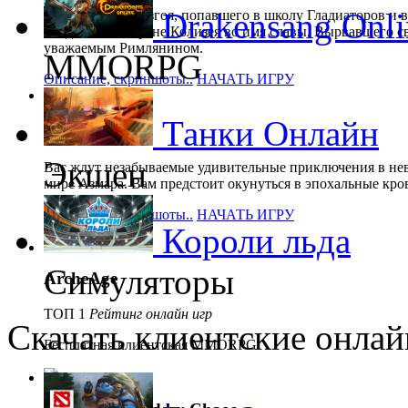
Drakensang Onli
Путь римского изгоя, попавшего в школу Гладиаторов и 
поединках на арене Колизея во имя славы. Вырвавшего с
уважаемым Римлянином.
MMORPG
Описание, скриншоты..
НАЧАТЬ ИГРУ
Танки Онлайн
Karos
Экшен
Вас ждут незабываемые удивительные приключения в не
мире Азмара. Вам предстоит окунуться в эпохальные кро
Описание, скриншоты..
НАЧАТЬ ИГРУ
Короли льда
Симуляторы
ArcheAge
ТОП 1
Рейтинг онлайн игр
Скачать клиентские онлай
Бесплатная клиентская MMORPG