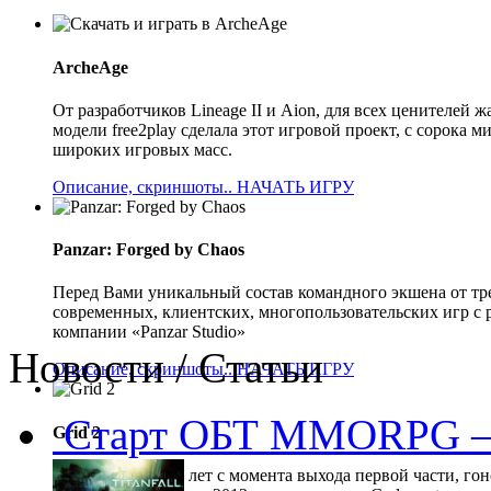
ArcheAge
От разработчиков Lineage II и Aion, для всех ценителе
модели free2play сделала этот игровой проект, с сорока
широких игровых масс.
Описание, скриншоты..
НАЧАТЬ ИГРУ
Panzar: Forged by Chaos
Перед Вами уникальный состав командного экшена от тр
современных, клиентских, многопользовательских игр с 
компании «Panzar Studio»
Новости / Статьи
Описание, скриншоты..
НАЧАТЬ ИГРУ
Старт ОБТ MMORPG —
Grid 2
Прошло 5 долгих лет с момента выхода первой части, гон