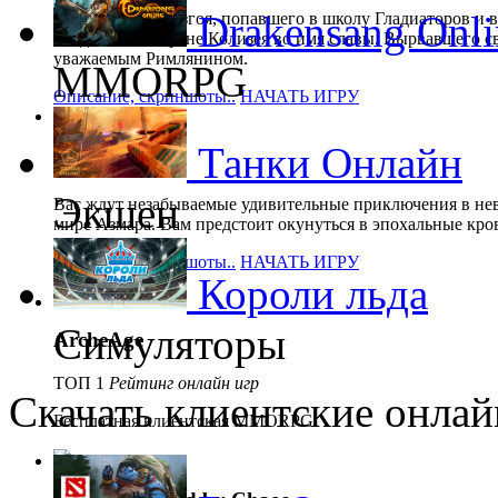
Drakensang Onli
Путь римского изгоя, попавшего в школу Гладиаторов и 
поединках на арене Колизея во имя славы. Вырвавшего с
уважаемым Римлянином.
MMORPG
Описание, скриншоты..
НАЧАТЬ ИГРУ
Танки Онлайн
Karos
Экшен
Вас ждут незабываемые удивительные приключения в не
мире Азмара. Вам предстоит окунуться в эпохальные кро
Описание, скриншоты..
НАЧАТЬ ИГРУ
Короли льда
Симуляторы
ArcheAge
ТОП 1
Рейтинг онлайн игр
Скачать клиентские онлай
Бесплатная клиентская MMORPG