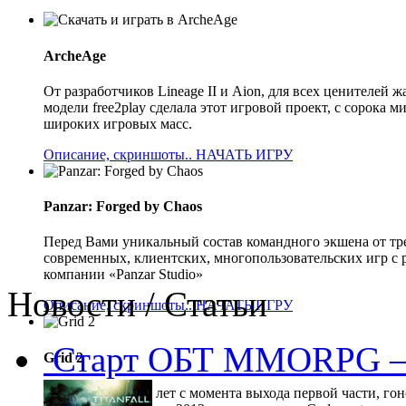
ArcheAge
От разработчиков Lineage II и Aion, для всех ценителе
модели free2play сделала этот игровой проект, с сорока
широких игровых масс.
Описание, скриншоты..
НАЧАТЬ ИГРУ
Panzar: Forged by Chaos
Перед Вами уникальный состав командного экшена от тр
современных, клиентских, многопользовательских игр с 
компании «Panzar Studio»
Новости / Статьи
Описание, скриншоты..
НАЧАТЬ ИГРУ
Старт ОБТ MMORPG —
Grid 2
Прошло 5 долгих лет с момента выхода первой части, гон