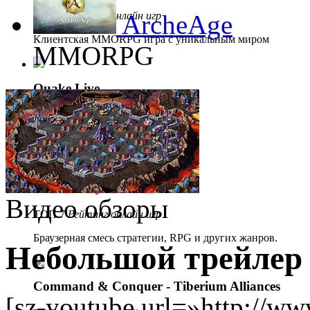
ТОП 5
Рейтинг онлайн игр
ArcheAge
Клиентская MMORPG игра с уникальным миром
MMORPG
Quake Live
ТОП 6
Рейтинг онлайн игр
Браузерный экшен.
Demon Slayer
Видео обзоры
ТОП 7
Рейтинг онлайн игр
Браузерная смесь стратегии, RPG и других жанров.
Небольшой трейлер
Command & Conquer - Tiberium Alliances
[sz-youtube url=»http://w