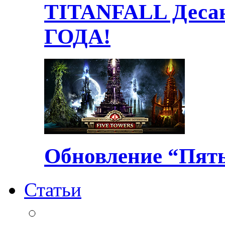
TITANFALL Десан
ГОДА!
Обновление “Пять
Статьи