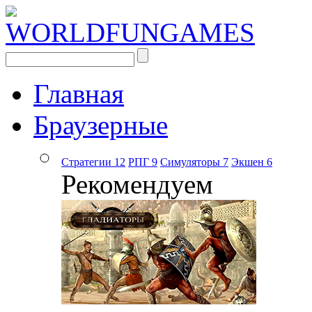
Главная
Браузерные
Стратегии
12
РПГ
9
Симуляторы
7
Экшен
6
Рекомендуем