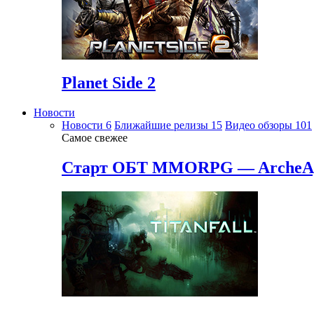
Planet Side 2
Новости
Новости
6
Ближайшие релизы
15
Видео обзоры
101
Самое свежее
Старт ОБТ MMORPG — ArcheA