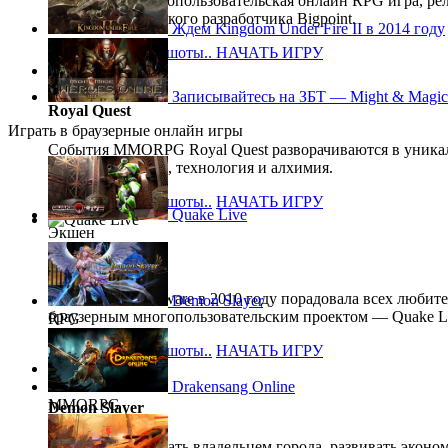
Бесплатная, многопользовательская онлайн RPG игра, рел
года, от европейского разработчика Bigpoint.
Ждем Kingdom Under Fire II в 2014 году
Описание, скриншоты..
НАЧАТЬ ИГРУ
Записывайтесь на ЗБТ — Might & Magic:
Royal Quest
Играть в браузерные онлайн игры
События MMORPG Royal Quest разворачиваются в уникаль
уживаются магия, технология и алхимия.
Описание, скриншоты..
НАЧАТЬ ИГРУ
Quake Live
Экшен
Quake Live
Компания id Software в 2010 году порадовала всех любит
Demon Slayer
браузерным многопользовательским проектом — Quake Li
RPG
Описание, скриншоты..
НАЧАТЬ ИГРУ
Drakensang Online
MMORPG
Demon Slayer
Вам предстоит стать владельцем города, развивать эконом