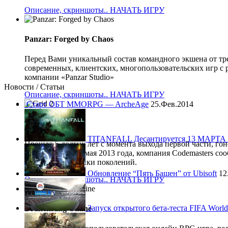
Описание, скриншоты..
НАЧАТЬ ИГРУ
Panzar: Forged by Chaos
Перед Вами уникальный состав командного экшена от тр
современных, клиентских, многопользовательских игр с 
компании «Panzar Studio»
Новости / Статьи
Описание, скриншоты..
НАЧАТЬ ИГРУ
Старт ОБТ MMORPG — ArcheAge
25.Фев.2014
Grid 2
TITANFALL Десантируется 13 МАРТА 
Прошло 5 долгих лет с момента выхода первой части, гон
(GRID), и вот 28 мая 2013 года, компания Codemasters со
сумасшедшей гонки поколений.
Обновление “Пять Башен” от Ubisoft
12
Описание, скриншоты..
НАЧАТЬ ИГРУ
Запуск открытого бета-теста FIFA World
Drakensang Online