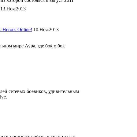
из которой состоялся 8 август 2011
13.Ноя.2013
 Heroes Online!
10.Ноя.2013
ном мире Аура, где бок о бок
елей сетевых боевиков, удивительным
ve.
ику, нанимать войска и сражаться с