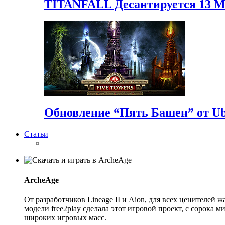
TITANFALL Десантируется 13 
Обновление “Пять Башен” от Ubi
Статьи
ArcheAge
От разработчиков Lineage II и Aion, для всех ценителе
модели free2play сделала этот игровой проект, с сорока
широких игровых масс.