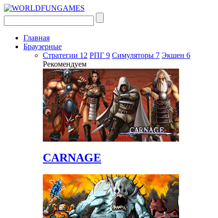
Главная
Браузерные
Стратегии
12
РПГ
9
Симуляторы
7
Экшен
6
Рекомендуем
CARNAGE