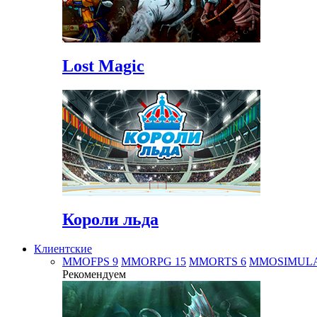
Lost Magic
Короли льда
Клиентские
MMOFPS
9
MMORPG
15
MMORTS
6
MMOSIMUL
Рекомендуем