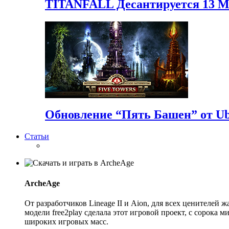
TITANFALL Десантируется 13 
Обновление “Пять Башен” от Ubi
Статьи
ArcheAge
От разработчиков Lineage II и Aion, для всех ценителе
модели free2play сделала этот игровой проект, с сорока
широких игровых масс.