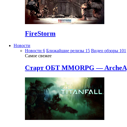
FireStorm
Новости
Новости
6
Ближайшие релизы
15
Видео обзоры
101
Самое свежее
Старт ОБТ MMORPG — ArcheA