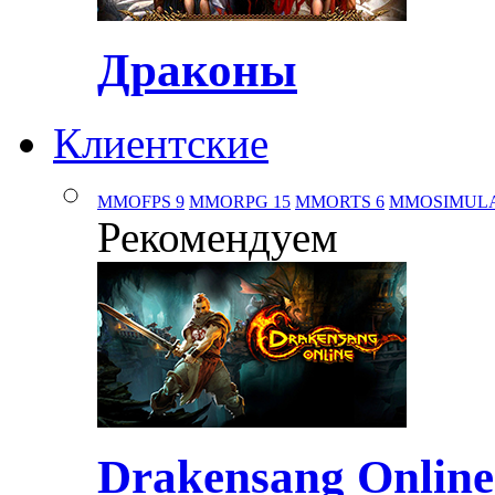
Драконы
Клиентские
MMOFPS
9
MMORPG
15
MMORTS
6
MMOSIMUL
Рекомендуем
Drakensang Online