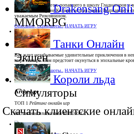
Drakensang Onli
Путь римского изгоя, попавшего в школу Гладиаторов и 
поединках на арене Колизея во имя славы. Вырвавшего с
уважаемым Римлянином.
MMORPG
Описание, скриншоты..
НАЧАТЬ ИГРУ
Танки Онлайн
Karos
Экшен
Вас ждут незабываемые удивительные приключения в не
мире Азмара. Вам предстоит окунуться в эпохальные кро
Описание, скриншоты..
НАЧАТЬ ИГРУ
Короли льда
Симуляторы
ArcheAge
ТОП 1
Рейтинг онлайн игр
Скачать клиентские онлай
Бесплатная клиентская MMORPG