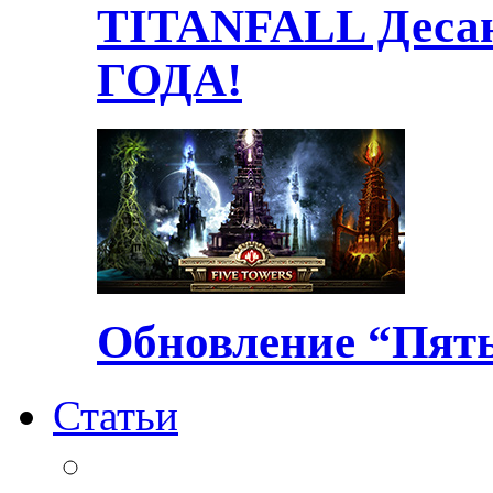
TITANFALL Десан
ГОДА!
Обновление “Пять
Статьи