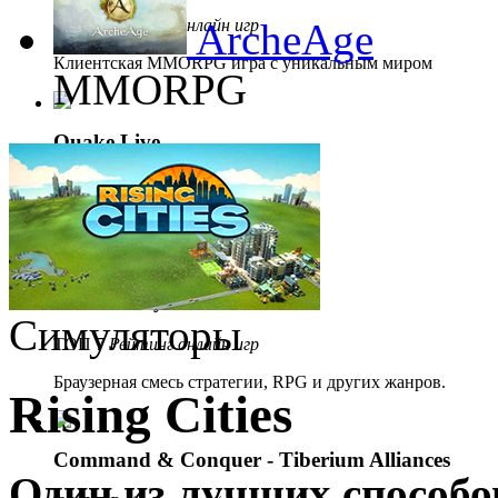
ТОП 5
Рейтинг онлайн игр
ArcheAge
Клиентская MMORPG игра с уникальным миром
MMORPG
Quake Live
ТОП 6
Рейтинг онлайн игр
Браузерный экшен.
Demon Slayer
Симуляторы
ТОП 7
Рейтинг онлайн игр
Браузерная смесь стратегии, RPG и других жанров.
Rising Cities
Command & Conquer - Tiberium Alliances
Один из лучших способов