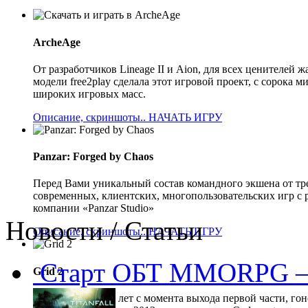
ArcheAge
От разработчиков Lineage II и Aion, для всех ценителе
модели free2play сделала этот игровой проект, с сорока
широких игровых масс.
Описание, скриншоты..
НАЧАТЬ ИГРУ
Panzar: Forged by Chaos
Перед Вами уникальный состав командного экшена от тр
современных, клиентских, многопользовательских игр с 
компании «Panzar Studio»
Новости / Статьи
Описание, скриншоты..
НАЧАТЬ ИГРУ
Старт ОБТ MMORPG —
Grid 2
Прошло 5 долгих лет с момента выхода первой части, гон