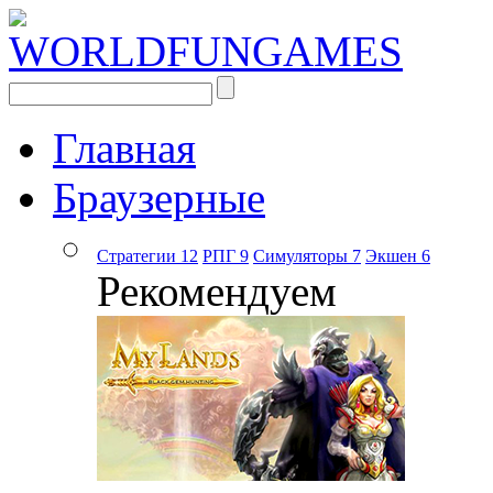
Главная
Браузерные
Стратегии
12
РПГ
9
Симуляторы
7
Экшен
6
Рекомендуем