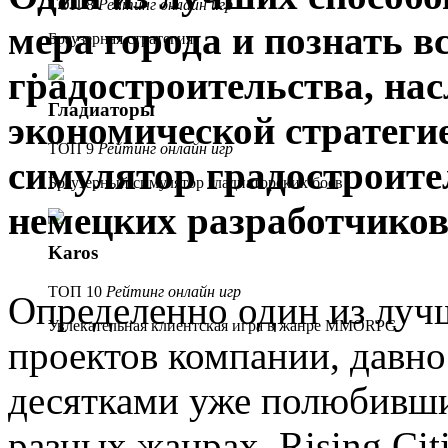
ТОП 8
Рейтинг онлайн игр
мера города и познать в
Браузерная стратегия
градостроительства, на
Гладиаторы
экономической стратеги
ТОП 9
Рейтинг онлайн игр
симулятор градостроитель
Браузерный симулятор гладиаторских боев
немецких разработчиков 
Karos
ТОП 10
Рейтинг онлайн игр
Определенно один из луч
Увлекательная клиентская игра в жанре MMORPG
проектов компании, давно
десятками уже полюбивши
разных жанрах. Rising Cit