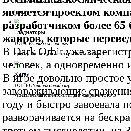
ТОП 8
Рейтинг онлайн игр
является проектом компа
Браузерная стратегия
разработчиком более 65
Гладиаторы
жанров, которые перевед
ТОП 9
Рейтинг онлайн игр
В Dark Orbit уже зарегис
Браузерный симулятор гладиаторских боев
человек, а одновременно 
Karos
В игре довольно простое 
ТОП 10
Рейтинг онлайн игр
завораживающие сражения
Увлекательная клиентская игра в жанре MMORPG
году и быстро завоевала 
разворачивается на бескр
третьем тысячелетии, на 