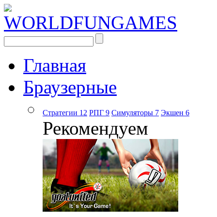
Главная
Браузерные
Стратегии
12
РПГ
9
Симуляторы
7
Экшен
6
Рекомендуем