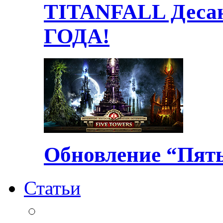
TITANFALL Десан
ГОДА!
Обновление “Пять
Статьи