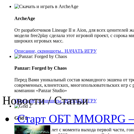
ArcheAge
От разработчиков Lineage II и Aion, для всех ценителе
модели free2play сделала этот игровой проект, с сорока
широких игровых масс.
Описание, скриншоты..
НАЧАТЬ ИГРУ
Panzar: Forged by Chaos
Перед Вами уникальный состав командного экшена от тр
современных, клиентских, многопользовательских игр с 
компании «Panzar Studio»
Новости / Статьи
Описание, скриншоты..
НАЧАТЬ ИГРУ
Старт ОБТ MMORPG —
Grid 2
Прошло 5 долгих лет с момента выхода первой части, гон