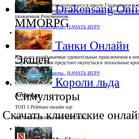
Drakensang Onli
Путь римского изгоя, попавшего в школу Гладиаторов и 
поединках на арене Колизея во имя славы. Вырвавшего с
уважаемым Римлянином.
MMORPG
Описание, скриншоты..
НАЧАТЬ ИГРУ
Танки Онлайн
Karos
Экшен
Вас ждут незабываемые удивительные приключения в не
мире Азмара. Вам предстоит окунуться в эпохальные кро
Описание, скриншоты..
НАЧАТЬ ИГРУ
Короли льда
Симуляторы
ArcheAge
ТОП 1
Рейтинг онлайн игр
Скачать клиентские онлай
Бесплатная клиентская MMORPG