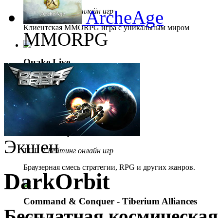
ТОП 5
Рейтинг онлайн игр
ArcheAge
Клиентская MMORPG игра с уникальным миром
MMORPG
Quake Live
ТОП 6
Рейтинг онлайн игр
Браузерный экшен.
Demon Slayer
Экшен
ТОП 7
Рейтинг онлайн игр
Браузерная смесь стратегии, RPG и других жанров.
DarkOrbit
Command & Conquer - Tiberium Alliances
Бесплатная космическая