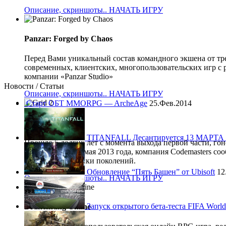
Описание, скриншоты..
НАЧАТЬ ИГРУ
Panzar: Forged by Chaos
Перед Вами уникальный состав командного экшена от тр
современных, клиентских, многопользовательских игр с 
компании «Panzar Studio»
Новости / Статьи
Описание, скриншоты..
НАЧАТЬ ИГРУ
Старт ОБТ MMORPG — ArcheAge
25.Фев.2014
Grid 2
TITANFALL Десантируется 13 МАРТА 
Прошло 5 долгих лет с момента выхода первой части, гон
(GRID), и вот 28 мая 2013 года, компания Codemasters со
сумасшедшей гонки поколений.
Обновление “Пять Башен” от Ubisoft
12
Описание, скриншоты..
НАЧАТЬ ИГРУ
Запуск открытого бета-теста FIFA World
Drakensang Online