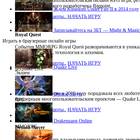
Бесплатная, многопользовательская онлайн RPG игра, рел
года, от европейского разработчика Bigpoint.
Ждем Kingdom Under Fire II в 2014 году
Описание, скриншоты..
НАЧАТЬ ИГРУ
Записывайтесь на ЗБТ — Might & Magic:
Royal Quest
Играть в браузерные онлайн игры
События MMORPG Royal Quest разворачиваются в уникаль
уживаются магия, технология и алхимия.
Описание, скриншоты..
НАЧАТЬ ИГРУ
Quake Live
Экшен
Quake Live
Компания id Software в 2010 году порадовала всех любит
Demon Slayer
браузерным многопользовательским проектом — Quake Li
RPG
Описание, скриншоты..
НАЧАТЬ ИГРУ
Drakensang Online
MMORPG
Demon Slayer
Вам предстоит стать владельцем города, развивать эконом