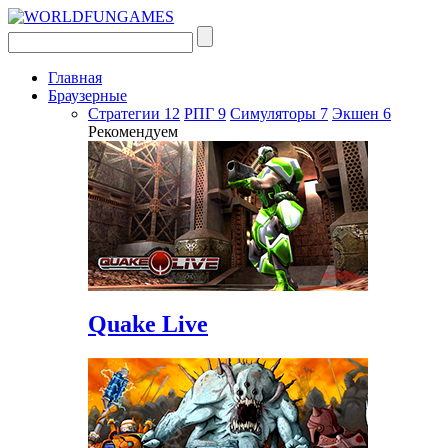
Главная
Браузерные
Стратегии
12
РПГ
9
Симуляторы
7
Экшен
6
Рекомендуем
Quake Live