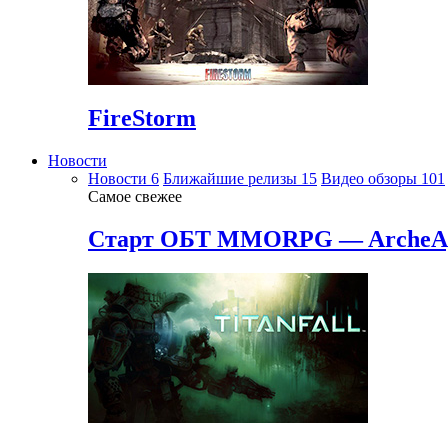
FireStorm
Новости
Новости
6
Ближайшие релизы
15
Видео обзоры
101
Самое свежее
Старт ОБТ MMORPG — ArcheA