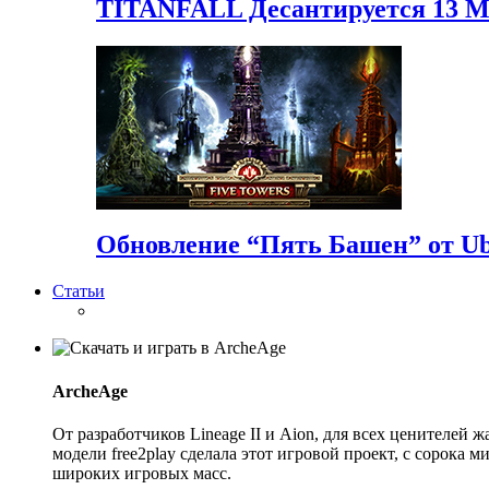
TITANFALL Десантируется 13 
Обновление “Пять Башен” от Ubi
Статьи
ArcheAge
От разработчиков Lineage II и Aion, для всех ценителе
модели free2play сделала этот игровой проект, с сорока
широких игровых масс.