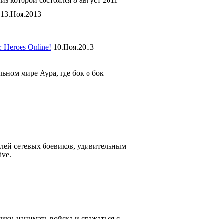
из которой состоялся 8 август 2011
13.Ноя.2013
 Heroes Online!
10.Ноя.2013
ном мире Аура, где бок о бок
елей сетевых боевиков, удивительным
ve.
ику, нанимать войска и сражаться с