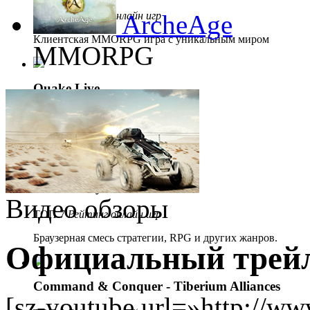
ТОП 5
Рейтинг онлайн игр
ArcheAge
Клиентская MMORPG игра с уникальным миром
MMORPG
Quake Live
ТОП 6
Рейтинг онлайн игр
Браузерный экшен.
Demon Slayer
Видео обзоры
ТОП 7
Рейтинг онлайн игр
Браузерная смесь стратегии, RPG и других жанров.
Официальный трейл
Command & Conquer - Tiberium Alliances
[sz-youtube url=»http://w