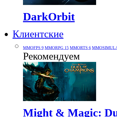
DarkOrbit
Клиентские
MMOFPS
9
MMORPG
15
MMORTS
6
MMOSIMUL
Рекомендуем
Might & Magic: Du