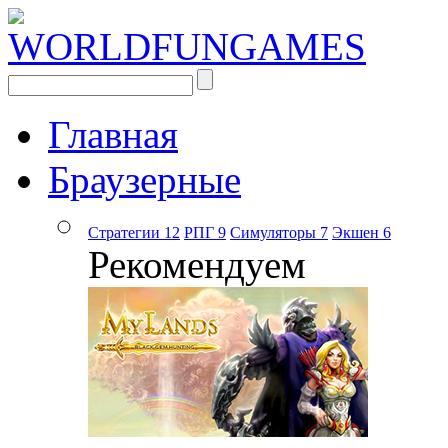
Главная
Браузерные
Стратегии
12
РПГ
9
Симуляторы
7
Экшен
6
Рекомендуем