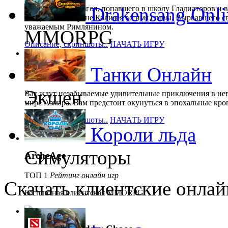
Drakensang Onli
Путь римского изгоя, попавшего в школу Гладиаторов и 
поединках на арене Колизея во имя славы. Вырвавшего с
уважаемым Римлянином.
MMORPG
Описание, скриншоты..
НАЧАТЬ ИГРУ
Танки Онлайн
Karos
Экшен
Вас ждут незабываемые удивительные приключения в не
мире Азмара. Вам предстоит окунуться в эпохальные кро
Описание, скриншоты..
НАЧАТЬ ИГРУ
Короли льда
Симуляторы
ArcheAge
ТОП 1
Рейтинг онлайн игр
Скачать клиентские онлай
Бесплатная клиентская MMORPG