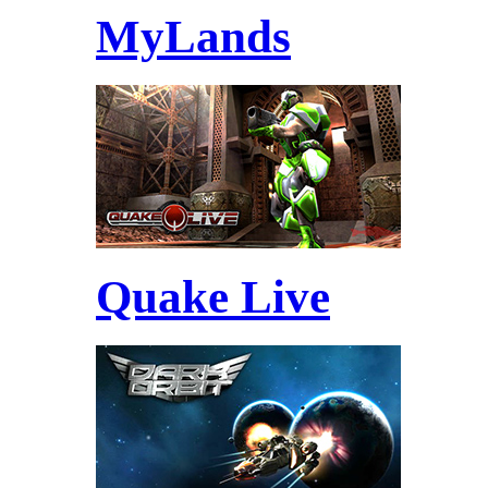
MyLands
Quake Live