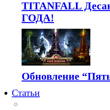
TITANFALL Десан
ГОДА!
Обновление “Пять
Статьи