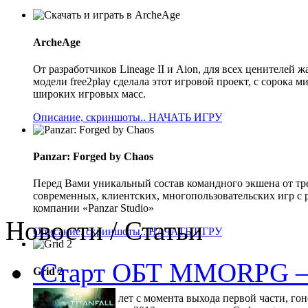
ArcheAge
От разработчиков Lineage II и Aion, для всех ценителе
модели free2play сделала этот игровой проект, с сорока
широких игровых масс.
Описание, скриншоты..
НАЧАТЬ ИГРУ
Panzar: Forged by Chaos
Перед Вами уникальный состав командного экшена от тр
современных, клиентских, многопользовательских игр с 
компании «Panzar Studio»
Новости / Статьи
Описание, скриншоты..
НАЧАТЬ ИГРУ
Старт ОБТ MMORPG —
Grid 2
Прошло 5 долгих лет с момента выхода первой части, гон