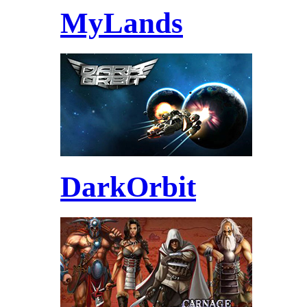
MyLands
DarkOrbit