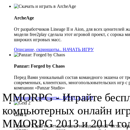
ArcheAge
От разработчиков Lineage II и Aion, для всех ценителе
модели free2play сделала этот игровой проект, с сорока
широких игровых масс.
Описание, скриншоты..
НАЧАТЬ ИГРУ
Panzar: Forged by Chaos
Перед Вами уникальный состав командного экшена от тр
современных, клиентских, многопользовательских игр с 
компании «Panzar Studio»
MMORPG
-
Играйте бесп
Описание, скриншоты..
НАЧАТЬ ИГРУ
компьютерных онлайн иг
Grid 2
MMORPG 2013 и 2014 год
Прошло 5 долгих лет с момента выхода первой части, гон