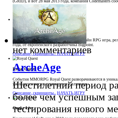
(GRID), и вот 28 мая 2013 года, компания Codemasters со
сумасшедшей гонки поколений.
Описание, скриншоты..
НАЧАТЬ ИГРУ
Drakensang Online
Бесплатная, многопользовательская онлайн RPG игра, рел
года, от европейского разработчика Bigpoint.
нет комментариев
Описание, скриншоты..
НАЧАТЬ ИГРУ
ArcheAge
Royal Quest
События MMORPG Royal Quest разворачиваются в уникаль
Шестилетний период ра
уживаются магия, технология и алхимия.
Описание, скриншоты..
НАЧАТЬ ИГРУ
более чем успешным за
тестирования нового ме
Quake Live