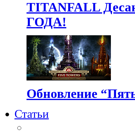
TITANFALL Десан
ГОДА!
Обновление “Пять
Статьи