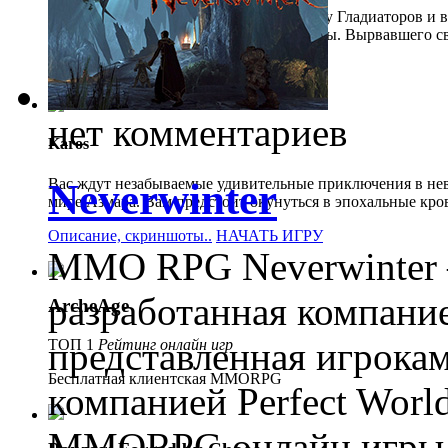
Путь римского изгоя, попавшего в школу Гладиаторов и 
поединках на арене Колизея во имя славы. Вырвавшего с
уважаемым Римлянином.
Описание, скриншоты..
НАЧАТЬ ИГРУ
нет комментариев
Karos
Вас ждут незабываемые удивительные приключения в не
Neverwinter
мире Азмара. Вам предстоит окунуться в эпохальные кро
Описание, скриншоты..
НАЧАТЬ ИГРУ
MMO RPG Neverwinter —
разработанная компание
ArcheAge
представленная игрокам
ТОП 1
Рейтинг онлайн игр
Бесплатная клиентская MMORPG
компанией Perfect Worl
MMORPG онлайн игры п