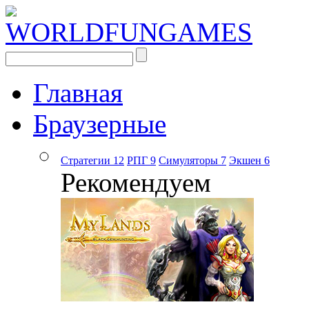
Главная
Браузерные
Стратегии
12
РПГ
9
Симуляторы
7
Экшен
6
Рекомендуем