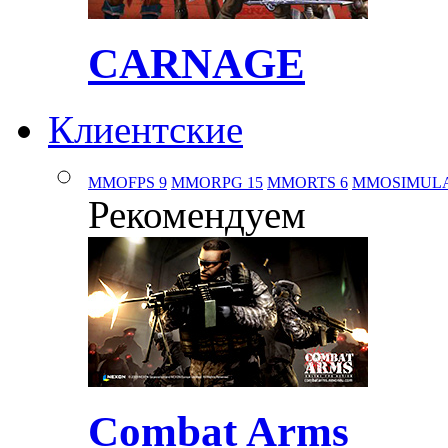
CARNAGE
Клиентские
MMOFPS
9
MMORPG
15
MMORTS
6
MMOSIMUL
Рекомендуем
Combat Arms