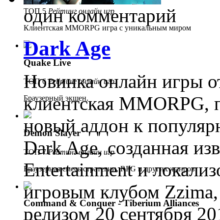
один комментарий
ТОП 5
Рейтинг онлайн игр
Клиентская MMORPG игра с уникальным миром
Dark Age
Quake Live
Новинка онлайн игры о
ТОП 6
Рейтинг онлайн игр
клиентская MMORPG, п
Браузерный экшен.
новый аддон к популя
Demon Slayer
Dark Age, созданная изв
ТОП 7
Рейтинг онлайн игр
Entertainment и локализ
Браузерная смесь стратегии, RPG и других жанров.
игровым клубом Zzima,
Command & Conquer - Tiberium Alliances
релизом 20 сентября 20