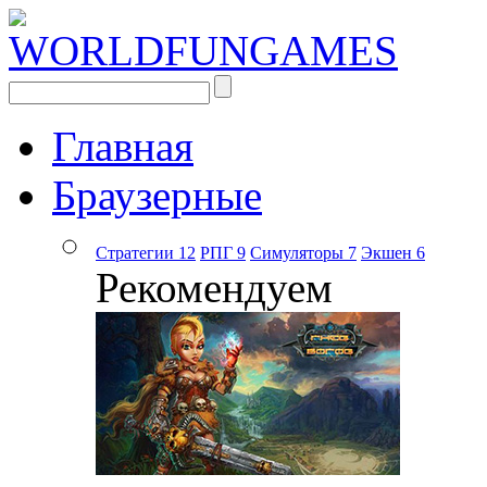
Главная
Браузерные
Стратегии
12
РПГ
9
Симуляторы
7
Экшен
6
Рекомендуем