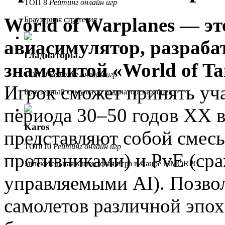
ТОП 8
Рейтинг онлайн игр
World of Warplanes — э
Браузерная стратегия
авиасимулятор, разраб
Гладиаторы
знаменитой «World of Ta
ТОП 9
Рейтинг онлайн игр
Игрок сможет принять уч
Браузерный симулятор гладиаторских боев
периода 30–50 годов XX в
Karos
представляют собой смес
ТОП 10
Рейтинг онлайн игр
противниками) и PvE (сра
Увлекательная клиентская игра в жанре MMORPG
управляемыми AI). Позвол
самолетов различной эпох