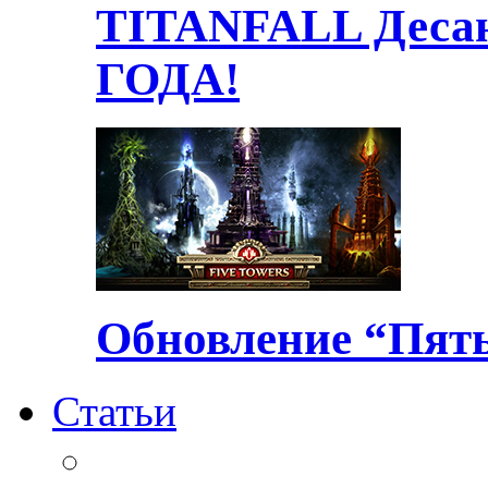
TITANFALL Десан
ГОДА!
Обновление “Пять
Статьи