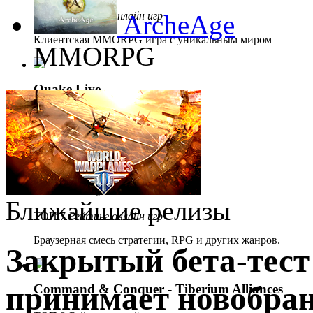
ТОП 5
Рейтинг онлайн игр
ArcheAge
Клиентская MMORPG игра с уникальным миром
MMORPG
Quake Live
ТОП 6
Рейтинг онлайн игр
Браузерный экшен.
Demon Slayer
Ближайшие релизы
ТОП 7
Рейтинг онлайн игр
Браузерная смесь стратегии, RPG и других жанров.
Закрытый бета-тест 
принимает новобран
Command & Conquer - Tiberium Alliances