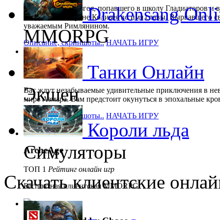
Drakensang Onli
Путь римского изгоя, попавшего в школу Гладиаторов и 
поединках на арене Колизея во имя славы. Вырвавшего с
уважаемым Римлянином.
MMORPG
Описание, скриншоты..
НАЧАТЬ ИГРУ
Танки Онлайн
Karos
Экшен
Вас ждут незабываемые удивительные приключения в не
мире Азмара. Вам предстоит окунуться в эпохальные кро
Описание, скриншоты..
НАЧАТЬ ИГРУ
Короли льда
Симуляторы
ArcheAge
ТОП 1
Рейтинг онлайн игр
Скачать клиентские онлай
Бесплатная клиентская MMORPG