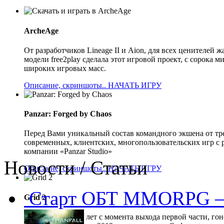
ArcheAge
От разработчиков Lineage II и Aion, для всех ценителе
модели free2play сделала этот игровой проект, с сорока
широких игровых масс.
Описание, скриншоты..
НАЧАТЬ ИГРУ
Panzar: Forged by Chaos
Перед Вами уникальный состав командного экшена от тр
современных, клиентских, многопользовательских игр с 
компании «Panzar Studio»
Новости / Статьи
Описание, скриншоты..
НАЧАТЬ ИГРУ
Старт ОБТ MMORPG —
Grid 2
Прошло 5 долгих лет с момента выхода первой части, гон